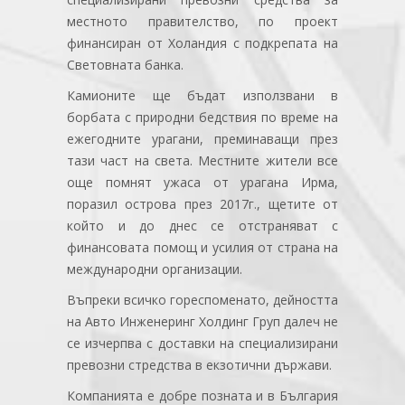
местното правителство, по проект
финансиран от Холандия с подкрепата на
Световната банка.
Камионите ще бъдат използвани в
борбата с природни бедствия по време на
ежегодните урагани, преминаващи през
тази част на света. Местните жители все
още помнят ужаса от урагана Ирма,
поразил острова през 2017г., щетите от
който и до днес се отстраняват с
финансовата помощ и усилия от страна на
международни организации.
Въпреки всичко гореспоменато, дейността
на Авто Инженеринг Холдинг Груп далеч не
се изчерпва с доставки на специализирани
превозни стредства в екзотични държави.
Компанията е добре позната и в България