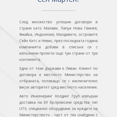
След множество успешни договори в
страни като Малави, Папуа Нова Гвинея,
Ямайка, Индонезия, Малдивите, островите
Сейн Китс и Невис, през последната година
компанията добави в списъка си с
изпълнени проекти още три страни от три
континента.
Една от тези държави е Ливан. Клиент по
договора е местното Министерство на
отбраната, ползващо се с изключително
висок авторитет сред местното население.
Авто Инженеринг Холдинг Груп извърши
доставка на 69 бр.превозни средства тип
UTV, специално оборудвани за нуждите на
Министерството - част от тях снабдени с