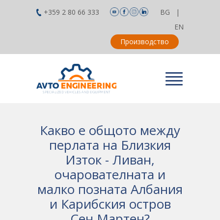
+359 2 80 66 333
BG
|
EN
Производство
Какво е общото между
перлата на Близкия
Изток - Ливан,
очарователната и
малко позната Албания
и Карибския остров
Сен Мартен?