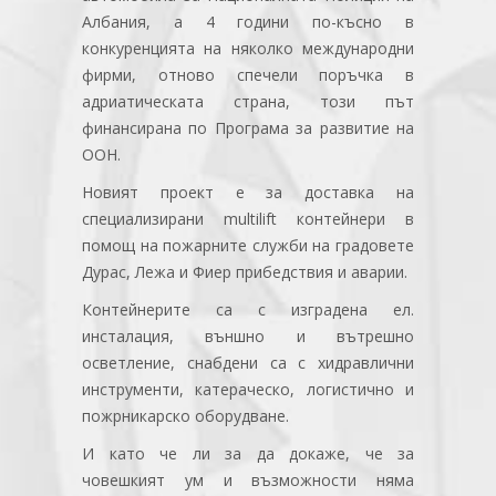
Албания, а 4 години по-късно в
конкуренцията на няколко международни
фирми, отново спечели поръчка в
адриатическата страна, този път
финансирана по Програма за развитие на
ООН.
Новият проект е за доставка на
специализирани multilift контейнери в
помощ на пожарните служби на градовете
Дурас, Лежа и Фиер прибедствия и аварии.
Контейнерите са с изградена ел.
инсталация, външно и вътрешно
осветление, снабдени са с хидравлични
инструменти, катераческо, логистично и
пожрникарско оборудване.
И като че ли за да докаже, че за
човешкият ум и възможности няма