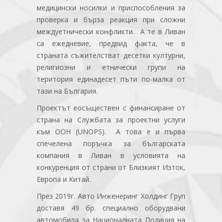
медицински носилки и приспособления за
проверка и бърза реакция при сложни
междуетнически конфликти. А те в Ливан
са ежедневие, предвид факта, че в
страната съжителстват десетки културни,
религиозни и етнически групи на
територия единадесет пъти по-малка от
тази на България.
Проектът еосъществен с финансиране от
страна на Службата за проектни услуги
към ООН (UNOPS). А това е и първа
спечелена поръчка за българската
компания в Ливан в условията на
конкуренция от страни от Близкият Изток,
Европа и Китай.
През 2019г. Авто Инженеринг Холдинг Груп
доставя 49 бр. специално оборудвани
автомобила за Националната Полиция на