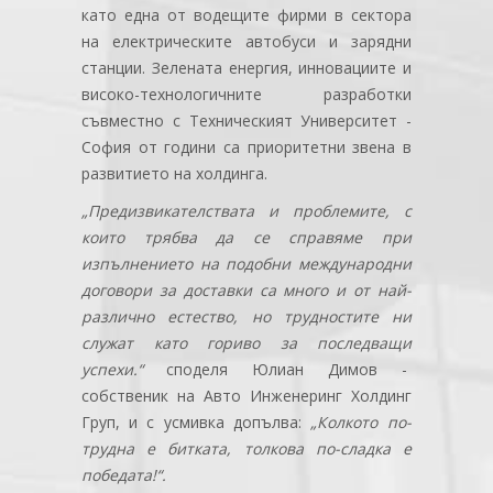
като една от водещите фирми в сектора
на електрическите автобуси и зарядни
станции. Зелената енергия, инновациите и
високо-технологичните разработки
съвместно с Техническият Университет -
София от години са приоритетни звена в
развитието на холдинга.
„Предизвикателствата и проблемите, с
които трябва да се справяме при
изпълнението на подобни международни
договори за доставки са много и от най-
различно естество, но трудностите ни
служат като гориво за последващи
успехи.“
споделя Юлиан Димов -
собственик на Авто Инженеринг Холдинг
Груп, и с усмивка допълва:
„Колкото по-
трудна е битката, толкова по-сладка е
победата!“.