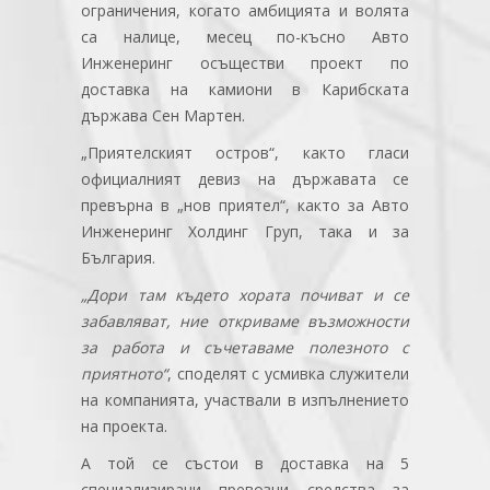
ограничения, когато амбицията и волята
са налице, месец по-късно Авто
Инженеринг осъществи проект по
доставка на камиони в Карибската
държава Сен Мартен.
„Приятелският остров“, както гласи
официалният девиз на държавата се
превърна в „нов приятел“, както за Авто
Инженеринг Холдинг Груп, така и за
България.
„Дори там където хората почиват и се
забавляват, ние откриваме възможности
за работа и съчетаваме полезното с
приятното“
, споделят с усмивка служители
на компанията, участвали в изпълнението
на проекта.
А той се състои в доставка на 5
специализирани превозни средства за