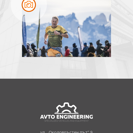
ул. „Околовръстен път” 9