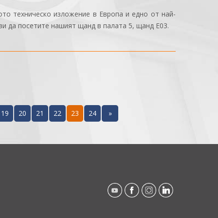
ото техническо изложение в Европа и едно от най-
и да посетите нашият щанд в палата 5, щанд Е03.
19
20
21
22
23
24
»