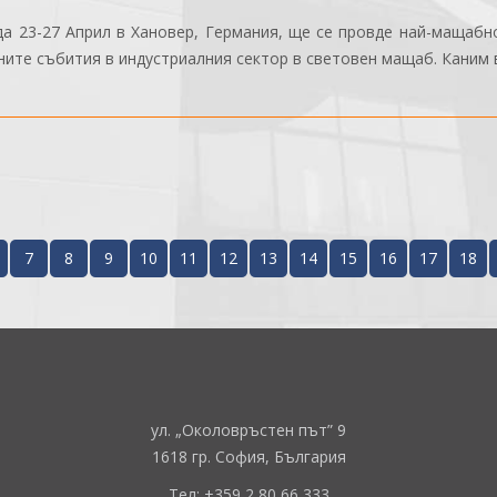
да 23-27 Април в Хановер, Германия, ще се провде най-мащабн
ите събития в индустриалния сектор в световен мащаб. Каним в
7
8
9
10
11
12
13
14
15
16
17
18
ул. „Околовръстен път” 9
1618 гр. София, България
Тел: +359 2 80 66 333