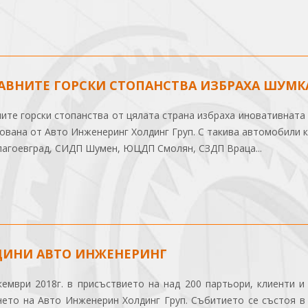
ВНИТЕ ГОРСКИ СТОПАНСТВА ИЗБРАХА ШУМК
ите горски стопанства от цялата страна избраха иновативната
тована от Авто Инженеринг Холдинг Груп. С такива автомобили
агоевград, СИДП Шумен, ЮЦДП Смолян, СЗДП Враца...
ДИНИ АВТО ИНЖЕНЕРИНГ
кември 2018г. в присъствието на над 200 партьори, клиенти и
нето на Авто Инженерин Холдинг Груп. Събитието се състоя 