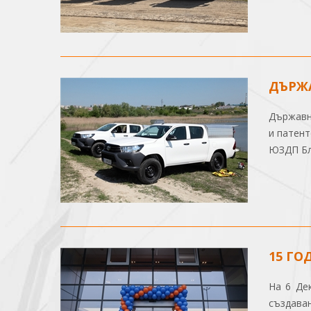
ДЪРЖА
Държавн
и патен
ЮЗДП Бл
15 ГО
На 6 Де
създава