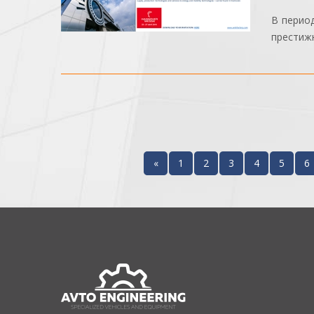
В перио
престижн
«
1
2
3
4
5
6