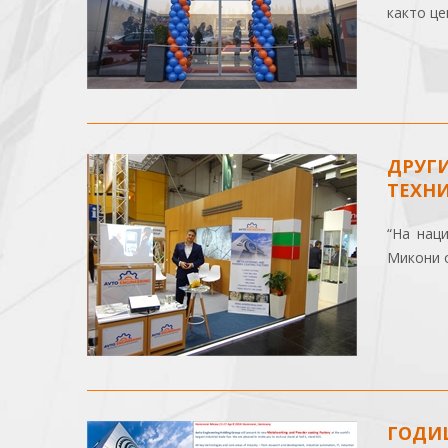
както це
ДРУГИ
ТЕХНИ
“На нац
Микони о
ГОДИШ