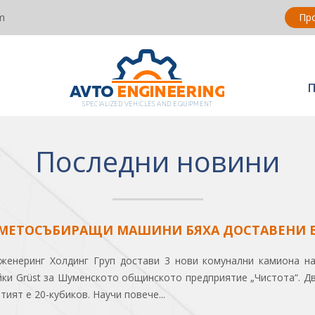
m
Пр
Последни новини
СМЕТОСЪБИРАЩИ МАШИНИ БЯХА ДОСТАВЕНИ 
женеринг Холдинг Груп достави 3 нови комунални камиона н
йки Grüst за Шуменското общинското предприятие „Чистота“. Д
етият е 20-кубиков. Научи повече...